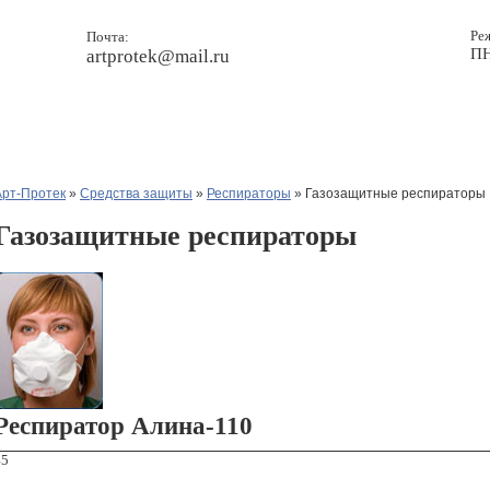
Ре
Почта:
ПН
artprotek@mail.ru
Прайс
Новости
Контакты
Арт-Протек
»
Средства защиты
»
Респираторы
» Газозащитные респираторы
Газозащитные респираторы
Респиратор Алина-110
45