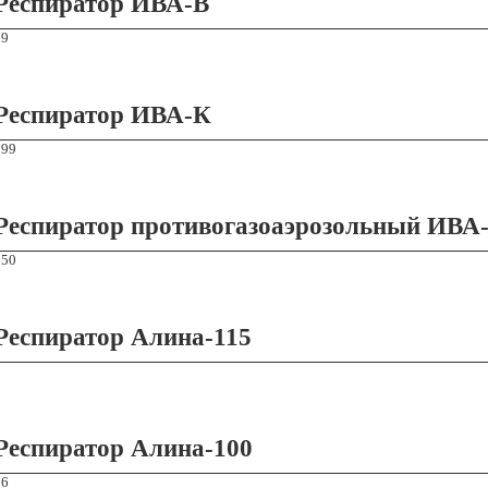
Респиратор ИВА-В
89
Респиратор ИВА-К
199
Респиратор противогазоаэрозольный ИВА
150
Респиратор Алина-115
Респиратор Алина-100
26