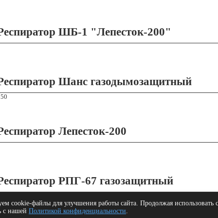
Респиратор ШБ-1 "Лепесток-200"
Респиратор Шанс газодымозащитный
950
Респиратор Лепесток-200
8
Респиратор РПГ-67 газозащитный
ем cookie-файлы для улучшения работы сайта. Продолжая использовать с
ь с нашей
Политикой конфиденциальности
.