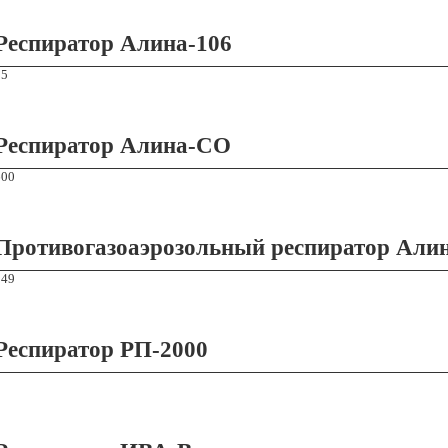
Респиратор Алина-106
55
Респиратор Алина-СО
600
Противогазоаэрозольный респиратор Али
349
Респиратор РП-2000