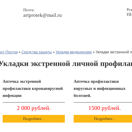
Ре
Почта:
ПН
artprotek@mail.ru
Прайс
Новости
Контакты
Арт-Протек
»
Средства защиты
»
Укладки медицинские
» Укладки экстренной 
Укладки экстренной личной профила
Аптечка экстренной
Аптечка профилактики
профилактики коронавирусной
вирусных и инфекционных
инфекции
болезней.
2 000 рублей.
1500 рублей.
Подробнее...
Подробнее...