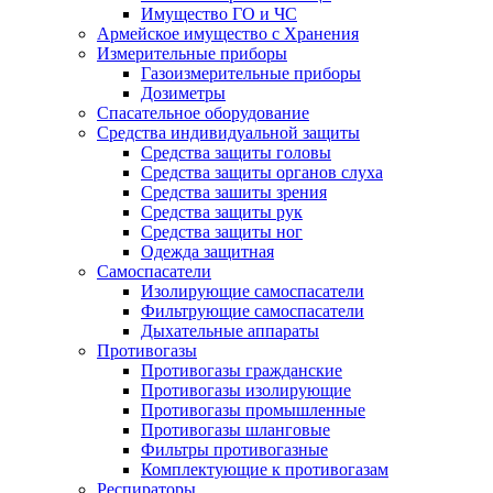
Имущество ГО и ЧС
Армейское имущество с Хранения
Измерительные приборы
Газоизмерительные приборы
Дозиметры
Спасательное оборудование
Средства индивидуальной защиты
Средства защиты головы
Средства защиты органов слуха
Средства зашиты зрения
Средства защиты рук
Средства защиты ног
Одежда защитная
Самоспасатели
Изолирующие самоспасатели
Фильтрующие самоспасатели
Дыхательные аппараты
Противогазы
Противогазы гражданские
Противогазы изолирующие
Противогазы промышленные
Противогазы шланговые
Фильтры противогазные
Комплектующие к противогазам
Респираторы