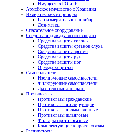
Имущество ГО и ЧС
Армейское имущество с Хранения
Измерительные приборы
Газоизмерительные приборы
Дозиметры
Спасательное оборудование
Средства индивидуальной защиты
Средства защиты головы
Средства защиты органов слуха
Средства зашиты зрения
Средства защиты рук
Средства защиты ног
Одежда защитная
Самоспасатели
Изолирующие самоспасатели
Фильтрующие самоспасатели
Дыхательные аппараты
Противогазы
Противогазы гражданские
Противогазы изолирующие
Противогазы промышленные
Противогазы шланговые
Фильтры противогазные
Комплектующие к противогазам
Респираторы