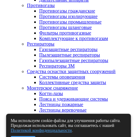
Противогазы
Противогазы гражданские
Противогазы изолирующие
Противогазы промышленные
Противогазы шланговые
Фильтры противогазные
Комплектующие к противогазам
Респираторы
Газозащитные респираторы
Пылезащитные респираторы
Газопылезащитные респираторы
Респираторы ЗМ
Средства оснастки защитных сооружений
Системы оповещения
Коллективные средства защиты
Монтерское снаряжение
Когти-лазы
Пояса и удерживающие системы
Лестницы пожарные
Лестницы веревочные
Осветительные приборы
Знаки и плакаты по ГО и ЧС и пожарной
Мы используем cookie-файлы для улучшения работы сайта.
Продолжая использовать сайт, вы соглашаетесь с нашей
безопасности
Политикой конфиденциальности
.
Противопожарное оборудование