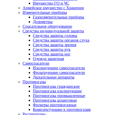
Имущество ГО и ЧС
Армейское имущество с Хранения
Измерительные приборы
Газоизмерительные приборы
Дозиметры
Спасательное оборудование
Средства индивидуальной защиты
Средства защиты головы
Средства защиты органов слуха
Средства зашиты зрения
Средства защиты рук
Средства защиты ног
Одежда защитная
Самоспасатели
Изолирующие самоспасатели
Фильтрующие самоспасатели
Дыхательные аппараты
Противогазы
Противогазы гражданские
Противогазы изолирующие
Противогазы промышленные
Противогазы шланговые
Фильтры противогазные
Комплектующие к противогазам
Респираторы