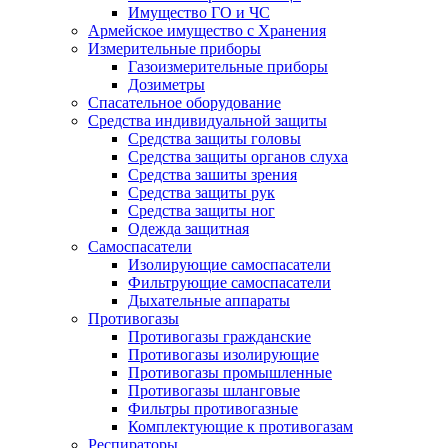
Имущество ГО и ЧС
Армейское имущество с Хранения
Измерительные приборы
Газоизмерительные приборы
Дозиметры
Спасательное оборудование
Средства индивидуальной защиты
Средства защиты головы
Средства защиты органов слуха
Средства зашиты зрения
Средства защиты рук
Средства защиты ног
Одежда защитная
Самоспасатели
Изолирующие самоспасатели
Фильтрующие самоспасатели
Дыхательные аппараты
Противогазы
Противогазы гражданские
Противогазы изолирующие
Противогазы промышленные
Противогазы шланговые
Фильтры противогазные
Комплектующие к противогазам
Респираторы