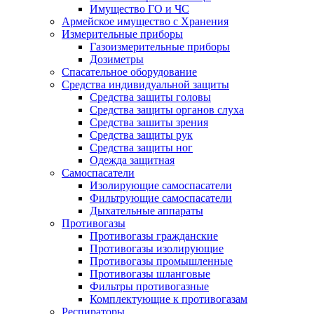
Имущество ГО и ЧС
Армейское имущество с Хранения
Измерительные приборы
Газоизмерительные приборы
Дозиметры
Спасательное оборудование
Средства индивидуальной защиты
Средства защиты головы
Средства защиты органов слуха
Средства зашиты зрения
Средства защиты рук
Средства защиты ног
Одежда защитная
Самоспасатели
Изолирующие самоспасатели
Фильтрующие самоспасатели
Дыхательные аппараты
Противогазы
Противогазы гражданские
Противогазы изолирующие
Противогазы промышленные
Противогазы шланговые
Фильтры противогазные
Комплектующие к противогазам
Респираторы