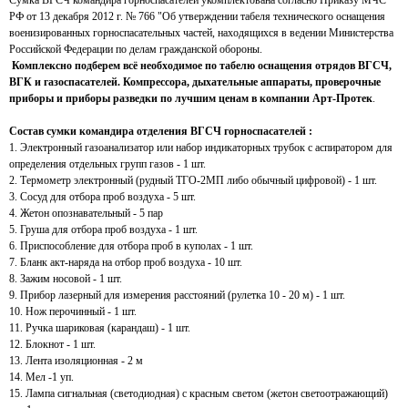
РФ от 13 декабря 2012 г. № 766 "Об утверждении табеля технического оснащения
военизированных горноспасательных частей, находящихся в ведении Министерства
Российской Федерации по делам гражданской обороны.
Комплексно подберем всё необходимое по табелю оснащения отрядов ВГСЧ,
ВГК и газоспасателей. Компрессора, дыхательные аппараты, проверочные
приборы и приборы разведки по лучшим ценам в компании Арт-Протек
.
Состав сумки командира отделения ВГСЧ горноспасателей :
1. Электронный газоанализатор или набор индикаторных трубок с аспиратором для
определения отдельных групп газов - 1 шт.
2. Термометр электронный (рудный ТГО-2МП либо обычный цифровой) - 1 шт.
3. Сосуд для отбора проб воздуха - 5 шт.
4. Жетон опознавательный - 5 пар
5. Груша для отбора проб воздуха - 1 шт.
6. Приспособление для отбора проб в куполах - 1 шт.
7. Бланк акт-наряда на отбор проб воздуха - 10 шт.
8. Зажим носовой - 1 шт.
9. Прибор лазерный для измерения расстояний (рулетка 10 - 20 м) - 1 шт.
10. Нож перочинный - 1 шт.
11. Ручка шариковая (карандаш) - 1 шт.
12. Блокнот - 1 шт.
13.
Лента изоляционная - 2 м
14. Мел -1 уп.
15. Лампа сигнальная (светодиодная) с красным светом (жетон светоотражающий)