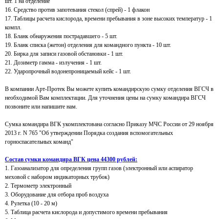
шт. 1 на отделение
16. Средство против запотевания стекол (спрей) - 1 флакон
17. Таблицы расчета кислорода, времени пребывания в зоне высоких температур - 1
компл.
18. Бланк обнаружения пострадавшего - 5 шт.
19. Бланк списка (жетон) отделения для командного пункта - 10 шт.
20. Бирка для записи газовой обстановки - 1 шт.
21. Дозиметр гамма - излучения - 1 шт.
22. Ударопрочный водонепроницаемый кейс - 1 шт.
В компании Арт-Протек Вы можете купить командирскую сумку отделения ВГСЧ в
необходимой Вам комплектации. Для уточнения цены на сумку командира ВГСЧ
позвоните или напишите нам.
Сумка командира ВГК
укомплектована согласно Приказу МЧС России от 29 ноября
2013 г. N 765 "Об утверждении Порядка создания вспомогательных
горноспасательных команд"
Состав сумки командира ВГК цена 44300 рублей:
1. Газоанализатор для определения групп газов (электронный или аспиратор
меховой с набором индикаторных трубок)
2. Термометр электронный
3. Оборудование для отбора проб воздуха
4. Рулетка (10 - 20 м)
5. Таблица расчета кислорода и допустимого времени пребывания