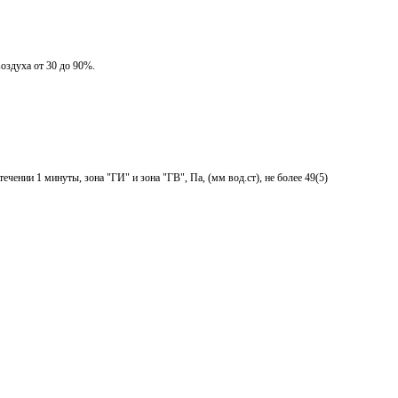
оздуха от 30 до 90%.
ении 1 минуты, зона "ГИ" и зона "ГВ", Па, (мм вод.ст), не более 49(5)