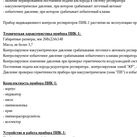
- наличие нормированной постоянной подачи кислорода в систему респиратора
- вакуумометрическое давление, при котором срабатывает легочный автомат
- избыточное давление, при котором срабатывает избыточный клапан.
Прибор индикационного контроля респираторов ПИК-1 рассчитан на эксплуатацию пр
Техническая характеристика прибора ПИК-1:
Габаритные размеры, мм 268х224х148
Масса, не более 3,7
Контролируемое вакууметрическое давление срабатывания легочного автомата респират
Контролируемое избыточное давление срабатывания избыточного клапана респиратора, 
Контролируемое изменение давления при проверке герметичности воздуховодной систем
Постоянная подача кислорода редуктором респиратора , контролируемая зоной "КР", л
Давление проверки герметичности прибора при вакууметрическом (зона "ПВ") и избыто
Комплектность прибора ПИК-1:
- корпус
- индикатор
- насос
- пневмокнопка
- кран
- пневмораспределитель
- коллектор
Устройство и работа прибора ПИК-1: