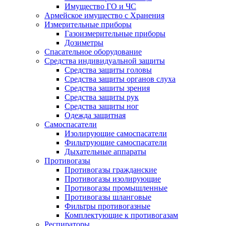
Имущество ГО и ЧС
Армейское имущество с Хранения
Измерительные приборы
Газоизмерительные приборы
Дозиметры
Спасательное оборудование
Средства индивидуальной защиты
Средства защиты головы
Средства защиты органов слуха
Средства зашиты зрения
Средства защиты рук
Средства защиты ног
Одежда защитная
Самоспасатели
Изолирующие самоспасатели
Фильтрующие самоспасатели
Дыхательные аппараты
Противогазы
Противогазы гражданские
Противогазы изолирующие
Противогазы промышленные
Противогазы шланговые
Фильтры противогазные
Комплектующие к противогазам
Респираторы