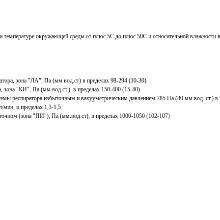
и температуре окружающей среды от плюс 5С до плюс 50С и относительной влажности в
ора, зона "ЛА", Па (мм вод.ст) в пределах 98-294 (10-30)
зона "КИ", Па (мм вод.ст.), в пределах 150-400 (15-40)
ы респиратора избыточным и вакууметрическим давлением 785 Па (80 мм вод. ст.) в теч
/мин, в пределах 1,3-1,5
чном (зона "ПИ"), Па (мм.вод.ст), в пределах 1000-1050 (102-107)