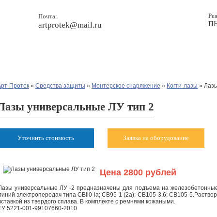
Ре
Почта:
ПН
artprotek@mail.ru
Прайс
Новости
Контакты
Арт-Протек
»
Средства защиты
»
Монтерское снаряжение
»
Когти-лазы
» Лазы
Лазы универсальные ЛУ тип 2
Уточнить стоимость
Заявка на оборудование
Цена 2800 рублей
Лазы универсальные ЛУ -2
предназначены для подъема на железобетонные
линий электропередач типа CBll0-la; CB95-1 (2а); СВ105-3,6; CB105-5.Раств
вставкой из твердого сплава. В комплекте с ремнями кожаными.
ТУ 5221-001-99107660-2010