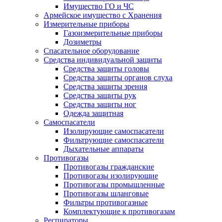
Имущество ГО и ЧС
Армейское имущество с Хранения
Измерительные приборы
Газоизмерительные приборы
Дозиметры
Спасательное оборудование
Средства индивидуальной защиты
Средства защиты головы
Средства защиты органов слуха
Средства зашиты зрения
Средства защиты рук
Средства защиты ног
Одежда защитная
Самоспасатели
Изолирующие самоспасатели
Фильтрующие самоспасатели
Дыхательные аппараты
Противогазы
Противогазы гражданские
Противогазы изолирующие
Противогазы промышленные
Противогазы шланговые
Фильтры противогазные
Комплектующие к противогазам
Респираторы