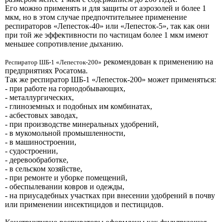
Его можно применять и для защиты от аэрозолей и более 1
мкм, но в этом случае предпочтительнее применение
респираторов «Лепесток-40» или «Лепесток-5», так как они
при той же эффективности по частицам более 1 мкм имеют
меньшее сопротивление дыханию.
рекомендован к применению на
Респиратор ШБ-1 «Лепесток-200»
предприятиях Росатома.
Так же респиратор ШБ-1 «Лепесток-200» может применяться:
- при работе на горнодобывающих,
- металлургических,
- глиноземных и подобных им комбинатах,
- асбестовых заводах,
- при производстве минеральных удобрений,
- в мукомольной промышленности,
- в машиностроении,
- судостроении,
- деревообработке,
- в сельском хозяйстве,
- при ремонте и уборке помещений,
- обеспылевании ковров и одежды,
- на приусадебных участках при внесении удобрений в почву
или применении инсектицидов и пестицидов.