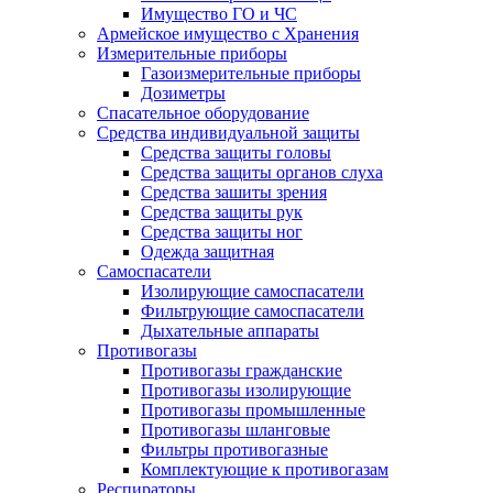
Имущество ГО и ЧС
Армейское имущество с Хранения
Измерительные приборы
Газоизмерительные приборы
Дозиметры
Спасательное оборудование
Средства индивидуальной защиты
Средства защиты головы
Средства защиты органов слуха
Средства зашиты зрения
Средства защиты рук
Средства защиты ног
Одежда защитная
Самоспасатели
Изолирующие самоспасатели
Фильтрующие самоспасатели
Дыхательные аппараты
Противогазы
Противогазы гражданские
Противогазы изолирующие
Противогазы промышленные
Противогазы шланговые
Фильтры противогазные
Комплектующие к противогазам
Респираторы