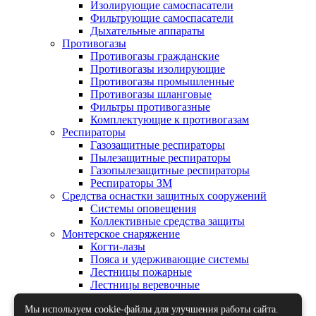
Изолирующие самоспасатели
Фильтрующие самоспасатели
Дыхательные аппараты
Противогазы
Противогазы гражданские
Противогазы изолирующие
Противогазы промышленные
Противогазы шланговые
Фильтры противогазные
Комплектующие к противогазам
Респираторы
Газозащитные респираторы
Пылезащитные респираторы
Газопылезащитные респираторы
Респираторы ЗМ
Средства оснастки защитных сооружений
Системы оповещения
Коллективные средства защиты
Монтерское снаряжение
Когти-лазы
Пояса и удерживающие системы
Лестницы пожарные
Лестницы веревочные
Осветительные приборы
Знаки и плакаты по ГО и ЧС и пожарной
Мы используем cookie-файлы для улучшения работы сайта.