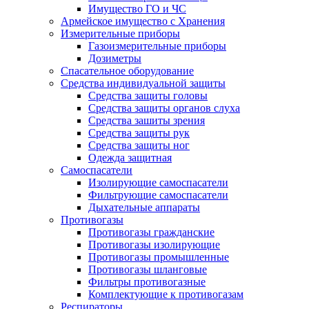
Имущество ГО и ЧС
Армейское имущество с Хранения
Измерительные приборы
Газоизмерительные приборы
Дозиметры
Спасательное оборудование
Средства индивидуальной защиты
Средства защиты головы
Средства защиты органов слуха
Средства зашиты зрения
Средства защиты рук
Средства защиты ног
Одежда защитная
Самоспасатели
Изолирующие самоспасатели
Фильтрующие самоспасатели
Дыхательные аппараты
Противогазы
Противогазы гражданские
Противогазы изолирующие
Противогазы промышленные
Противогазы шланговые
Фильтры противогазные
Комплектующие к противогазам
Респираторы