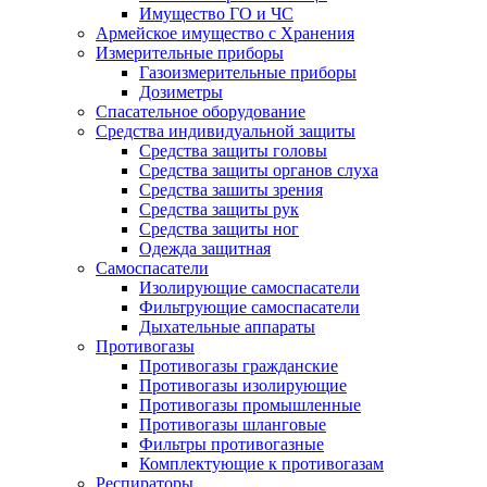
Имущество ГО и ЧС
Армейское имущество с Хранения
Измерительные приборы
Газоизмерительные приборы
Дозиметры
Спасательное оборудование
Средства индивидуальной защиты
Средства защиты головы
Средства защиты органов слуха
Средства зашиты зрения
Средства защиты рук
Средства защиты ног
Одежда защитная
Самоспасатели
Изолирующие самоспасатели
Фильтрующие самоспасатели
Дыхательные аппараты
Противогазы
Противогазы гражданские
Противогазы изолирующие
Противогазы промышленные
Противогазы шланговые
Фильтры противогазные
Комплектующие к противогазам
Респираторы