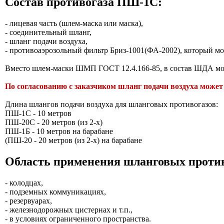
Состав противогаза ПШ-1С:
- лицевая часть (шлем-маска или маска),
- соединительный шланг,
- шланг подачи воздуха,
- противоаэрозольный фильтр Бриз-1001(ФА-2002), который мож
Вместо шлем-маски ШМП ГОСТ 12.4.166-85, в состав ШДА мог
По согласованию с заказчиком шланг подачи воздуха мож
Длина шлангов подачи воздуха для шланговых противогазов:
ПШ-1С - 10 метров
ПШ-20С - 20 метров (из 2-х)
ПШ-1Б - 10 метров на барабане
(ПШ-20 - 20 метров (из 2-х) на барабане
Область применения шланговых против
- колодцах,
- подземных коммуникациях,
- резервуарах,
- железнодорожных цистернах и т.п.,
- в условиях ограниченного пространства.