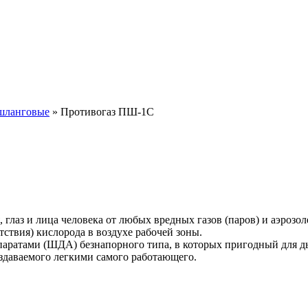
шланговые
» Противогаз ПШ-1С
глаз и лица человека от любых вредных газов (паров) и аэрозо
утствия) кислорода в воздухе рабочей зоны.
атами (ШДА) безнапорного типа, в которых пригодный для дыха
оздаваемого легкими самого работающего.