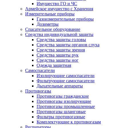
Имущество ГО и ЧС
Армейское имущество с Хранения
Измерительные приборы
Газоизмерительные приборы
Дозиметры
Спасательное оборудование
Средства индивидуальной защиты
Средства защиты головы
Средства защиты органов слуха
Средства зашиты зрения
Средства защиты рук
Средства защиты ног
Одежда защитная
Самоспасатели
Изолирующие самоспасатели
Фильтрующие самоспасатели
Дыхательные аппараты
Противогазы
Противогазы гражданские
Противогазы изолирующие
Противогазы промышленные
Противогазы шланговые
Фильтры противогазные
Комплектующие к противогазам
Респираторы