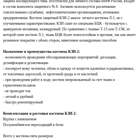
защиты изолирующего типа. Изготовлен для личного состава ВМФ России, входит
в состав комплекта защитного № 6. Активно используется различными
спасательными службами, нефтехимическими организациями, атомными
предприятиями. Костюм защитный КЗИ-2 аналог легкого костюма Л-1, но с
улучшенными характеристиками: КЗИ сшит из спецткани БЦК - бутилкаучук с
циануратом меламина, каландровый. По сравнению с тканью Т-15 или Т-15К, из
которой сшит костюм Л-1, ткань БЦК более износостойкая и прочная, так как имеет
резиновое покрытие с обоих сторон, нанесенное каландровым способом.
Назначение и преимущества костюма КЗИ-2:
- возможность проведения обеззараживающих мероприятий: дегазации,
дезинфекции и дезактивации
- изолирует кожу человека, обувь и одежду от веществ ядовитых и радиоактивных,
от токсичных аэрозолей, от щелочной среды и от кислотной
- при проведении работ в воде, костюм непромокаемый за счет ткани и
герметичности швов
- не проводит ток
- легкий и удобный
- быстро ремонтируемый
Комплектация и ростовки костюма КЗИ-2:
Куртка с капюшоном
Полукомбинезон переходящий в боты
Всего у костюма пять размеров: