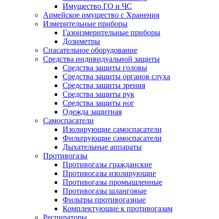
Имущество ГО и ЧС
Армейское имущество с Хранения
Измерительные приборы
Газоизмерительные приборы
Дозиметры
Спасательное оборудование
Средства индивидуальной защиты
Средства защиты головы
Средства защиты органов слуха
Средства зашиты зрения
Средства защиты рук
Средства защиты ног
Одежда защитная
Самоспасатели
Изолирующие самоспасатели
Фильтрующие самоспасатели
Дыхательные аппараты
Противогазы
Противогазы гражданские
Противогазы изолирующие
Противогазы промышленные
Противогазы шланговые
Фильтры противогазные
Комплектующие к противогазам
Респираторы