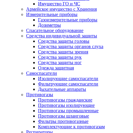
Имущество ГО и ЧС
Армейское имущество с Хранения
Измерительные приборы
Газоизмерительные приборы
Дозиметры
Спасательное оборудование
Средства индивидуальной защиты
Средства защиты головы
Средства защиты органов слуха
Средства зашиты зрения
Средства защиты рук
Средства защиты ног
Одежда защитная
Самоспасатели
Изолирующие самоспасатели
Фильтрующие самоспасатели
Дыхательные аппараты
Противогазы
Противогазы гражданские
Противогазы изолирующие
Противогазы промышленные
Противогазы шланговые
Фильтры противогазные
Комплектующие к противогазам
Респираторы