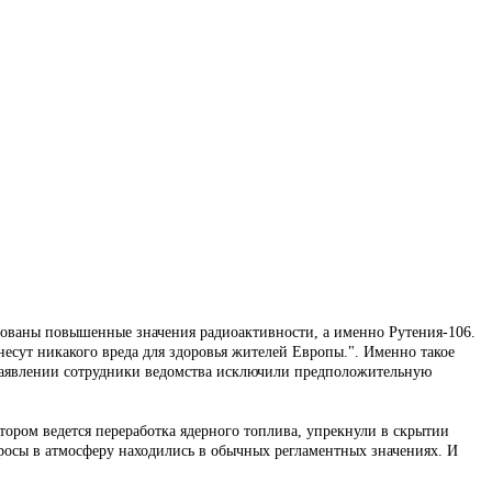
сированы повышенные значения радиоактивности, а именно Рутения-106.
есут никакого вреда для здоровья жителей Европы.". Именно такое
 заявлении сотрудники ведомства исключили предположительную
тором ведется переработка ядерного топлива, упрекнули в скрытии
росы в атмосферу находились в обычных регламентных значениях. И