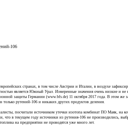
ений-106
ти европейских странах, в том числе Австрии и Италии, в воздухе зафик
ностью является Южный Урал. Измеренные значения очень низкие и не н
ционной защиты Германии (www.bfs.de) 11 октября 2017 года. В этом же
н только рутений-106 и никаких других продуктов деления.
рналисты, посчитали источником утечки изотопа комбинат ПО Маяк, на ко
и, что в текущем году источники из рутения-106 не производились, выб
топлива на предприятии не проводятся уже много лет.