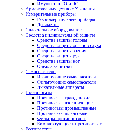
Имущество ГО и ЧС
Армейское имущество с Хранения
Измерительные приборы
Газоизмерительные приборы
Дозиметры
Спасательное оборудование
Средства индивидуальной защиты
Средства защиты головы
Средства защиты органов слуха
Средства зашиты зрения
Средства защиты рук
Средства защиты ног
Одежда защитная
Самоспасатели
Изолирующие самоспасатели
Фильтрующие самоспасатели
Дыхательные аппараты
Противогазы
Противогазы гражданские
Противогазы изолирующие
Противогазы промышленные
Противогазы шланговые
Фильтры противогазные
Комплектующие к противогазам
Респираторы