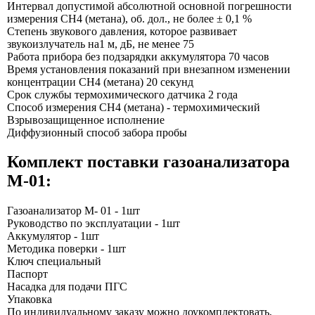
Интервал допустимой абсолютной основной погрешности
измерения СН4 (метана), об. дол., не более ± 0,1 %
Степень звукового давления, которое развивает
звукоизлучатель на1 м, дБ, не менее 75
Работа прибора без подзарядки аккумулятора 70 часов
Время установления показаний при внезапном изменении
концентрации СН4 (метана) 20 секунд
Срок службы термохимического датчика 2 года
Способ измерения СН4 (метана) - термохимический
Взрывозащищенное исполнение
Диффузионный способ забора пробы
Комплект поставки газоанализатора
М-01:
Газоанализатор М- 01 - 1шт
Руководство по эксплуатации - 1шт
Аккумулятор - 1шт
Методика поверки - 1шт
Ключ специальный
Паспорт
Насадка для подачи ПГС
Упаковка
По индивидуальному заказу можно доукомплектовать,