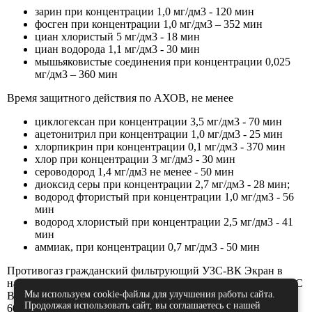
зарин при концентрации 1,0 мг/дм3 - 120 мин
фосген при концентрации 1,0 мг/дм3 – 352 мин
циан хлористый 5 мг/дм3 - 18 мин
циан водорода 1,1 мг/дм3 - 30 мин
мышьяковистые соединения при концентрации 0,025
мг/дм3 – 360 мин
Время защитного действия по АХОВ, не менее
циклогексан при концентрации 3,5 мг/дм3 - 70 мин
ацетонитрил при концентрации 1,0 мг/дм3 - 25 мин
хлорпикрин при концентрации 0,1 мг/дм3 - 370 мин
хлор при концентрации 3 мг/дм3 - 30 мин
сероводород 1,4 мг/дм3 не менее - 50 мин
диоксид серы при концентрации 2,7 мг/дм3 - 28 мин;
водород фтористый при концентрации 1,0 мг/дм3 - 56
мин
водород хлористый при концентрации 2,5 мг/дм3 - 41
мин
аммиак, при концентрации 0,7 мг/дм3 - 50 мин
Противогаз гражданский фильтрующий УЗС-ВК Экран в
наличии. Противогаз Экран по низкой цене. Противогаз УЗС
Мы используем cookie-файлы для улучшения работы сайта.
ВК с фильтром ВК 320 и противогаз УЗС ВК с фильтром ВК
Продолжая использовать сайт, вы соглашаетесь с нашей
600.