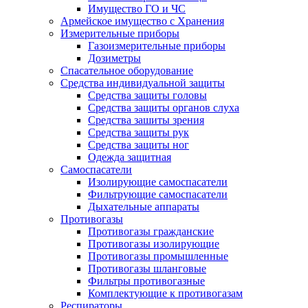
Имущество ГО и ЧС
Армейское имущество с Хранения
Измерительные приборы
Газоизмерительные приборы
Дозиметры
Спасательное оборудование
Средства индивидуальной защиты
Средства защиты головы
Средства защиты органов слуха
Средства зашиты зрения
Средства защиты рук
Средства защиты ног
Одежда защитная
Самоспасатели
Изолирующие самоспасатели
Фильтрующие самоспасатели
Дыхательные аппараты
Противогазы
Противогазы гражданские
Противогазы изолирующие
Противогазы промышленные
Противогазы шланговые
Фильтры противогазные
Комплектующие к противогазам
Респираторы