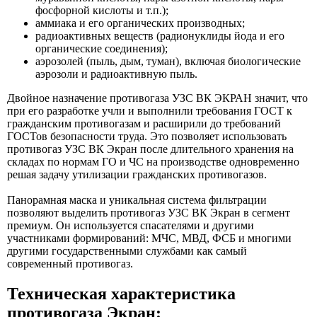
фосфорной кислоты и т.п.);
аммиака и его органических производных;
радиоактивных веществ (радионуклиды йода и его
органические соединения);
аэрозолей (пыль, дым, туман), включая биологические
аэрозоли и радиоактивную пыль.
Двойное назначение противогаза УЗС ВК ЭКРАН значит, что
при его разработке учли и выполнили требования ГОСТ к
гражданским противогазам и расширили до требований
ГОСТов безопасности труда. Это позволяет использовать
противогаз УЗС ВК Экран после длительного хранения на
складах по нормам ГО и ЧС на производстве одновременно
решая задачу утилизации гражданских противогазов.
Панорамная маска и уникальная система фильтрации
позволяют выделить противогаз УЗС ВК Экран в сегмент
премиум. Он используется спасателями и другими
участниками формирований: МЧС, МВД, ФСБ и многими
другими государственными службами как самый
современный противогаз.
Техническая характеристика
противогаза Экран: