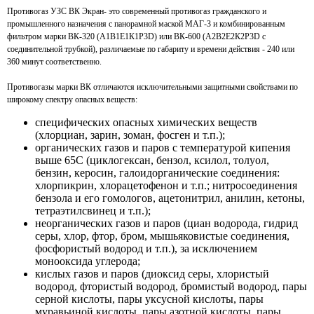
Противогаз УЗС ВК Экран
- это современный противогаз гражданского и
промышленного назначения с панорамной маской МАГ-3 и комбинированным
фильтром марки ВК-320 (А1В1Е1К1Р3D) или ВК-600 (А2В2Е2К2Р3D с
соединительной трубкой), различаемые по габариту и времени действия - 240 или
360 минут соответственно.
Противогазы марки ВК отличаются исключительными защитными свойствами по
широкому спектру опасных веществ:
специфических опасных химических веществ
(хлорциан, зарин, зоман, фосген и т.п.);
органических газов и паров с температурой кипения
выше 65С (циклогексан, бензол, ксилол, толуол,
бензин, керосин, галоидорганические соединения:
хлорпикрин, хлорацетофенон и т.п.; нитросоединения
бензола и его гомологов, ацетонитрил, анилин, кетоны,
тетраэтилсвинец и т.п.);
неорганических газов и паров (циан водорода, гидрид
серы, хлор, фтор, бром, мышьяковистые соединения,
фосфористый водород и т.п.), за исключением
монооксида углерода;
кислых газов и паров (диоксид серы, хлористый
водород, фтористый водород, бромистый водород, пары
серной кислоты, пары уксусной кислоты, пары
муравьиной кислоты, пары азотной кислоты, пары