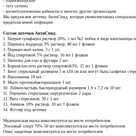
- парикмахерские
- тату салоны
- косметологические кабинеты и многих другие организации.
Мы предлагаем аптечку АнтиСпид, которая укомплектована специальн
предполагаемой инфекции.
Состав аптечки АнтиСпид:
1. Натрия сульфацил раствор 20%, 1 мл №2 тюбик в виде капельницы ил
2. Перекись водорода 3% раствор, 40 мл 1 флакон
3. Перманганат калия, 3 г 1 уп.
4. Йод спиртовой 5% раствор, 10 мл 1 флакон
5. Пипетка для глаз в футляре 2 шт.
6. Борная кислота раствор спиртовой3%, 25 мл 1 флакон
7. Бинт стерильный размером 5 м х10 см или могут быть салфетки стер
8. Напальчник 10 шт.
9. Мыло противобактериальное 1 шт.
10. Лейкопластырь бактерицидный размером 1,9 х 7,2 см 10 шт.
11. Перчатки стерильные хирургические 2 пары
12. Вата стерильная, 50 г 1 шт.
13. Аммиак 10% раствор, 10 мл 1 флакон
14. Футляр под аптечку
Медицинская маска комплектуется на месте потребителем
Этиловый спирт 70%-50 мл комплектуется на месте потребителем.
Очки защитные комплектуется на месте потребителем