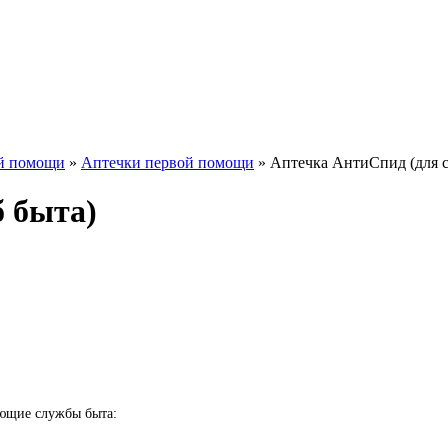
ой помощи
»
Аптечки первой помощи
» Аптечка АнтиСпид (для 
 быта)
ющие службы быта: