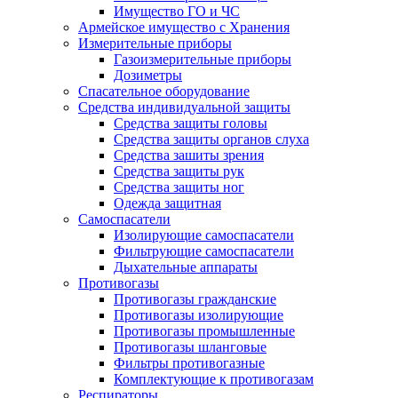
Имущество ГО и ЧС
Армейское имущество с Хранения
Измерительные приборы
Газоизмерительные приборы
Дозиметры
Спасательное оборудование
Средства индивидуальной защиты
Средства защиты головы
Средства защиты органов слуха
Средства зашиты зрения
Средства защиты рук
Средства защиты ног
Одежда защитная
Самоспасатели
Изолирующие самоспасатели
Фильтрующие самоспасатели
Дыхательные аппараты
Противогазы
Противогазы гражданские
Противогазы изолирующие
Противогазы промышленные
Противогазы шланговые
Фильтры противогазные
Комплектующие к противогазам
Респираторы