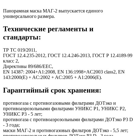
Панорамная маска МАГ-2 выпускается единого
универсального размера.
Технические регламенты и
стандарты:
ТР ТС 019/2011,
ГОСТ 12.4.235-2012, ГОСТ 12.4.246-2013, ГОСТ Р 12.4189-99
класс 2,
Директивы 89/686/EEC,
EN 14387: 2004+А1:2008, EN 136:1998+AC2003 class2, EN
143:2000(E) + AC:2002 + AC:2005 + A1:2006(E).
Гарантийный срок хранения:
противогаза с противогазовыми фильтрами ДОТэко и
противоаэрозольными фильтрами УНИКС Р1, УНИКС Р2,
УНИКС Р3 - 5 лет;
противогаза с противоаэрозольными фильтрами ДОТэко P3 D
- 3 года;
маски МАГ-2 и противогазовых фильтров ДОТэко - 5,5 лет;
противоаэрозольных фильтров ДОТэко P3 D - 3 года.