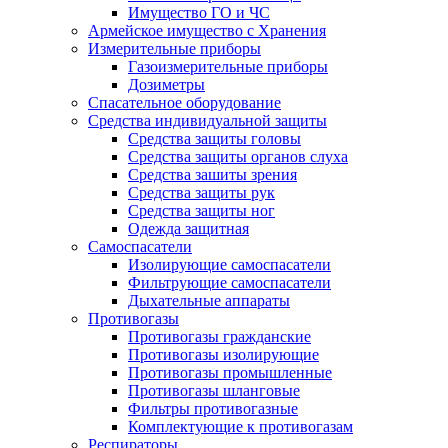
Имущество ГО и ЧС
Армейское имущество с Хранения
Измерительные приборы
Газоизмерительные приборы
Дозиметры
Спасательное оборудование
Средства индивидуальной защиты
Средства защиты головы
Средства защиты органов слуха
Средства зашиты зрения
Средства защиты рук
Средства защиты ног
Одежда защитная
Самоспасатели
Изолирующие самоспасатели
Фильтрующие самоспасатели
Дыхательные аппараты
Противогазы
Противогазы гражданские
Противогазы изолирующие
Противогазы промышленные
Противогазы шланговые
Фильтры противогазные
Комплектующие к противогазам
Респираторы