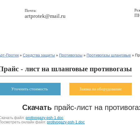
Ре
Почта:
ПН
artprotek@mail.ru
Прайс
Новости
Контакты
Арт-Протек
»
Средства защиты
»
Противогазы
»
Противогазы шланговые
» Пр
Прайс - лист на шланговые противогазы
Уточнить стоимость
Заявка на оборудование
Скачать
прайс-лист на противог
Скачать файл:
protivogazy-psh-1.doc
Посмотреть онлайн файл:
protivogazy-psh-1.doc