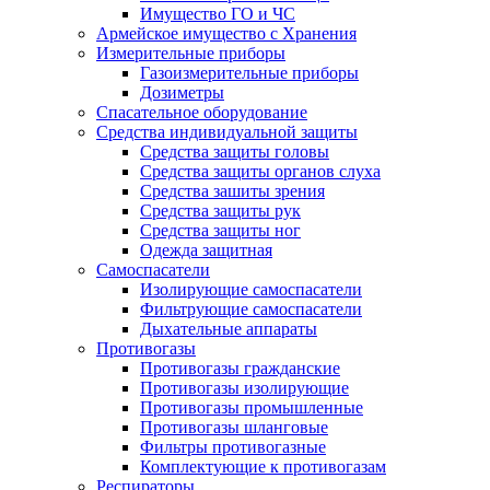
Имущество ГО и ЧС
Армейское имущество с Хранения
Измерительные приборы
Газоизмерительные приборы
Дозиметры
Спасательное оборудование
Средства индивидуальной защиты
Средства защиты головы
Средства защиты органов слуха
Средства зашиты зрения
Средства защиты рук
Средства защиты ног
Одежда защитная
Самоспасатели
Изолирующие самоспасатели
Фильтрующие самоспасатели
Дыхательные аппараты
Противогазы
Противогазы гражданские
Противогазы изолирующие
Противогазы промышленные
Противогазы шланговые
Фильтры противогазные
Комплектующие к противогазам
Респираторы