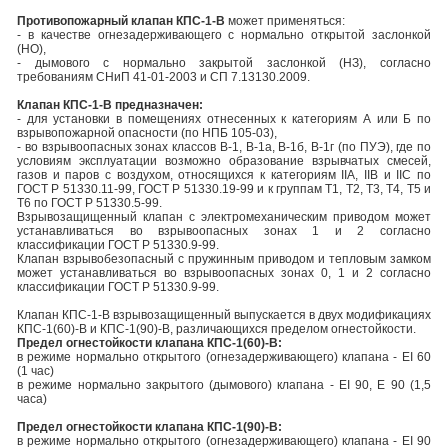
Противопожарный клапан КПС-1-В
может применяться:
- в качестве огнезадерживающего с нормально открытой заслонкой
(НО),
- дымового с нормально закрытой заслонкой (НЗ), согласно
требованиям СНиП 41-01-2003 и СП 7.13130.2009.
Клапан КПС-1-В предназначен:
- для установки в помещениях отнесенных к категориям А или Б по
взрывопожарной опасности (по НПБ 105-03),
- во взрывоопасных зонах классов В-1, В-1а, В-1б, В-1г (по ПУЭ), где по
условиям эксплуатации возможно образование взрывчатых смесей,
газов и паров с воздухом, относящихся к категориям IIA, IIB и IIC по
ГОСТ Р 51330.11-99, ГОСТ Р 51330.19-99 и к группам Т1, Т2, Т3, Т4, Т5 и
Т6 по ГОСТ Р 51330.5-99.
Взрывозащищенный клапан с электромеханическим приводом может
устанавливаться во взрывоопасных зонах 1 и 2 согласно
классификации ГОСТ Р 51330.9-99.
Клапан взрывобезопасный с пружинным приводом и тепловым замком
может устанавливаться во взрывоопасных зонах 0, 1 и 2 согласно
классификации ГОСТ Р 51330.9-99.
Клапан КПС-1-В взрывозащищенный выпускается в двух модификациях
КПС-1(60)-В и КПС-1(90)-В, различающихся пределом огнестойкости.
Предел огнестойкости клапана КПС-1(60)-В:
в режиме нормально открытого (огнезадерживающего) клапана - EI 60
(1 час)
в режиме нормально закрытого (дымового) клапана - EI 90, E 90 (1,5
часа)
Предел огнестойкости клапана КПС-1(90)-В:
в режиме нормально открытого (огнезадерживающего) клапана - EI 90