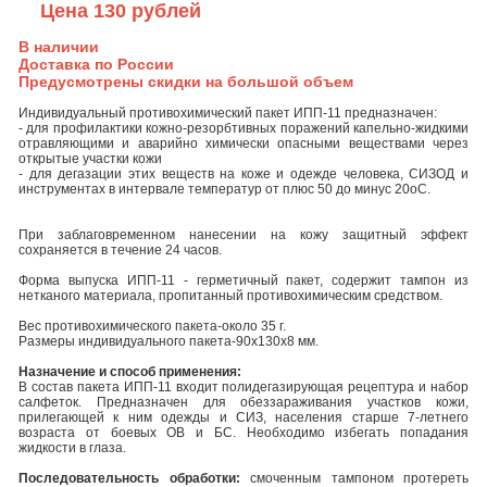
Цена 130 рублей
В наличии
Доставка по России
Предусмотрены скидки на большой объем
Индивидуальный противохимический пакет ИПП-11
предназначен:
- для профилактики кожно-резорбтивных поражений капельно-жидкими
отравляющими и аварийно химически опасными веществами через
открытые участки кожи
- для дегазации этих веществ на коже и одежде человека, СИЗОД и
инструментах в интервале температур от плюс 50 до минус 20оС.
При заблаговременном нанесении на кожу защитный эффект
сохраняется в течение 24 часов.
Форма выпуска ИПП-11 - герметичный пакет, содержит тампон из
нетканого материала, пропитанный противохимическим средством.
Вес противохимического пакета-около 35 г.
Размеры индивидуального пакета-90х130х8 мм.
Назначение и способ применения:
В состав пакета ИПП-11 входит полидегазирующая рецептура и набор
салфеток. Предназначен для обеззараживания участков кожи,
прилегающей к ним одежды и СИЗ, населения старше 7-летнего
возраста от боевых ОВ и БС. Необходимо избегать попадания
жидкости в глаза.
Последовательность обработки:
смоченным тампоном протереть