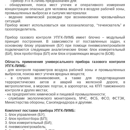
Прибор УПГК-ЛИМБ предназначен для:
- обнаружения, поиса мест утечек и оперативного измерения
концентрации опасных для человека веществ в воздухе рабочей зоны,
промышленных выбросах и сыпучих материалах
- ведение химической разведки при возникновении чрезвычайных
ситуаций.
Прибор может использоваться как газоанализатор, “течеискатель” и
газоопределитель.
Прибор газового контроля УПГК-ЛИМБ имеет блочно – модульный
принцип построения. В зависимости от поставленных задач, к
основному блоку управления (БУ) при помощи пневмоэлектрокабеля
подключаются следующие аналитические блоки: блок измерительный
(БИ), блок проботбора (БП) или блок отравляющих веществ (БОВ).
Область применения универсального прибора газового контроля
УПГК-ЛИМБ:
- для контроля параметров воздуха рабочей зоны и промышленных
выбросов, поиска мест утечек вредных веществ;
- в случаях возникновения, а также для предотвращения
террористических актов и аварий на железной дороге, в
метрополитене, в морских портах, в аэропортах, на КПП таможенного
контроля и других местах;
- на предприятиях химической и пищевой промышленности;
- службами экологического мониторинга, МЧС, ФСБ, ФСО, ФСТЭК,
Министерства обороны, Санэпиднадзора и другими.
Комплект поставки прибора УПГК-ЛИМБ:
1. блок управления (БУ);
2. блок пробоотбора (БП);
3. блок измерительный (БИ);
4. пневмоэлектрокабель;