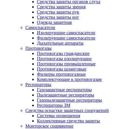
Средства защиты органов слуха
Средства зашиты зрения
Средства защиты рук
Средства защиты ног
Одежда защитная
Самоспасатели
Изолирующие самоспасатели
Фильтрующие самоспасатели
Дыхательные аппараты
Противогазы
Противогазы гражданские
Противогазы изолирующие
Противогазы промышленные
Противогазы шланговые
Фильтры противогазные
Комплектующие к противогазам
Респираторы
Газозащитные респираторы
Пылезащитные респираторы
Газопылезащитные респираторы
Респираторы ЗМ
Средства оснастки защитных сооружений
Системы оповещения
Коллективные средства защиты
Монтерское снаряжение