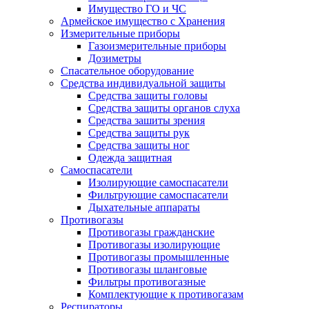
Имущество ГО и ЧС
Армейское имущество с Хранения
Измерительные приборы
Газоизмерительные приборы
Дозиметры
Спасательное оборудование
Средства индивидуальной защиты
Средства защиты головы
Средства защиты органов слуха
Средства зашиты зрения
Средства защиты рук
Средства защиты ног
Одежда защитная
Самоспасатели
Изолирующие самоспасатели
Фильтрующие самоспасатели
Дыхательные аппараты
Противогазы
Противогазы гражданские
Противогазы изолирующие
Противогазы промышленные
Противогазы шланговые
Фильтры противогазные
Комплектующие к противогазам
Респираторы