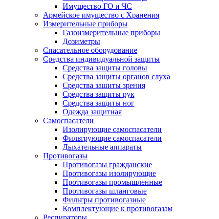
Имущество ГО и ЧС
Армейское имущество с Хранения
Измерительные приборы
Газоизмерительные приборы
Дозиметры
Спасательное оборудование
Средства индивидуальной защиты
Средства защиты головы
Средства защиты органов слуха
Средства зашиты зрения
Средства защиты рук
Средства защиты ног
Одежда защитная
Самоспасатели
Изолирующие самоспасатели
Фильтрующие самоспасатели
Дыхательные аппараты
Противогазы
Противогазы гражданские
Противогазы изолирующие
Противогазы промышленные
Противогазы шланговые
Фильтры противогазные
Комплектующие к противогазам
Респираторы