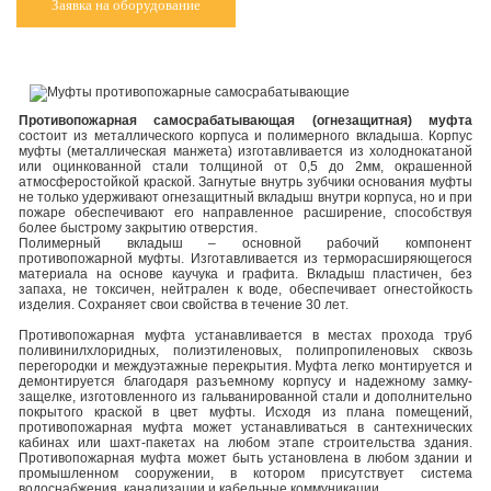
Заявка на оборудование
Противопожарная самосрабатывающая (огнезащитная) муфта
состоит из металлического корпуса и полимерного вкладыша. Корпус
муфты (металлическая манжета) изготавливается из холоднокатаной
или оцинкованной стали толщиной от 0,5 до 2мм, окрашенной
атмосферостойкой краской. Загнутые внутрь зубчики основания муфты
не только удерживают огнезащитный вкладыш внутри корпуса, но и при
пожаре обеспечивают его направленное расширение, способствуя
более быстрому закрытию отверстия.
Полимерный вкладыш – основной рабочий компонент
противопожарной муфты. Изготавливается из терморасширяющегося
материала на основе каучука и графита. Вкладыш пластичен, без
запаха, не токсичен, нейтрален к воде, обеспечивает огнестойкость
изделия. Сохраняет свои свойства в течение 30 лет.
Противопожарная муфта устанавливается в местах прохода труб
поливинилхлоридных, полиэтиленовых, полипропиленовых сквозь
перегородки и междуэтажные перекрытия. Муфта легко монтируется и
демонтируется благодаря разъемному корпусу и надежному замку-
защелке, изготовленного из гальванированной стали и дополнительно
покрытого краской в цвет муфты. Исходя из плана помещений,
противопожарная муфта может устанавливаться в сантехнических
кабинах или шахт-пакетах на любом этапе строительства здания.
Противопожарная муфта может быть установлена в любом здании и
промышленном сооружении, в котором присутствует система
водоснабжения, канализации и кабельные коммуникации.