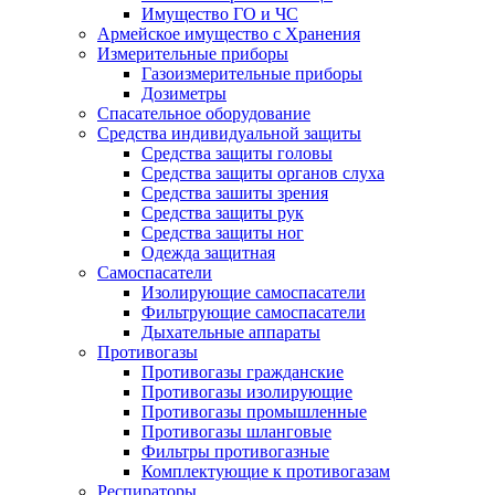
Имущество ГО и ЧС
Армейское имущество с Хранения
Измерительные приборы
Газоизмерительные приборы
Дозиметры
Спасательное оборудование
Средства индивидуальной защиты
Средства защиты головы
Средства защиты органов слуха
Средства зашиты зрения
Средства защиты рук
Средства защиты ног
Одежда защитная
Самоспасатели
Изолирующие самоспасатели
Фильтрующие самоспасатели
Дыхательные аппараты
Противогазы
Противогазы гражданские
Противогазы изолирующие
Противогазы промышленные
Противогазы шланговые
Фильтры противогазные
Комплектующие к противогазам
Респираторы