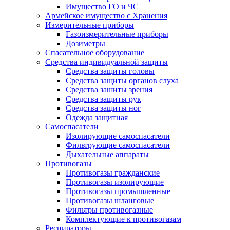
Имущество ГО и ЧС
Армейское имущество с Хранения
Измерительные приборы
Газоизмерительные приборы
Дозиметры
Спасательное оборудование
Средства индивидуальной защиты
Средства защиты головы
Средства защиты органов слуха
Средства зашиты зрения
Средства защиты рук
Средства защиты ног
Одежда защитная
Самоспасатели
Изолирующие самоспасатели
Фильтрующие самоспасатели
Дыхательные аппараты
Противогазы
Противогазы гражданские
Противогазы изолирующие
Противогазы промышленные
Противогазы шланговые
Фильтры противогазные
Комплектующие к противогазам
Респираторы