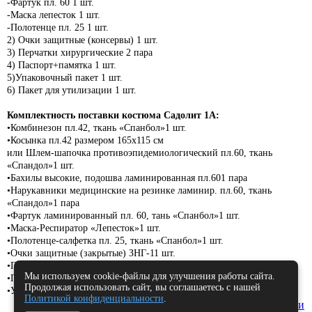
-Фартук пл. 60 1 шт.
-Маска лепесток 1 шт.
-Полотенце пл. 25 1 шт.
2) Очки защитные (консервы) 1 шт.
3) Перчатки хирургические 2 пара
4) Паспорт+памятка 1 шт.
5)Упаковочный пакет 1 шт.
6) Пакет для утилизации 1 шт.
Комплектность поставки костюма Садолит 1А:
•Комбинезон пл.42, ткань «Спанбол»1 шт.
•Косынка пл.42 размером 165х115 см
или Шлем-шапочка противоэпидемиологический пл.60, ткань
«Спандол»1 шт.
•Бахилы высокие, подошва ламинированная пл.601 пара
•Нарукавники медицинские на резинке ламинир. пл.60, ткань
«Спандол»1 пара
•Фартук ламинированный пл. 60, тань «Спанбол»1 шт.
•Маска-Респиратор «Лепесток»1 шт.
•Полотенце-салфетка пл. 25, ткань «Спанбол»1 шт.
•Очки защитные (закрытые) ЗНГ-11 шт.
•Перчатки латексные2 пара
Мы используем cookie-файлы для улучшения работы сайта.
•Паспорт + памятка1 шт.
Продолжая использовать сайт, вы соглашаетесь с нашей
•Упаковочный пакет1 шт.
Политикой конфиденциальности
.
Версия для печати