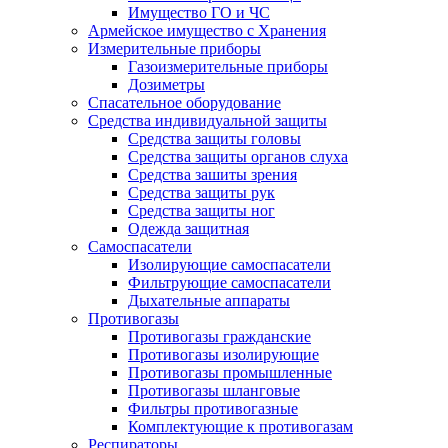
Имущество ГО и ЧС
Армейское имущество с Хранения
Измерительные приборы
Газоизмерительные приборы
Дозиметры
Спасательное оборудование
Средства индивидуальной защиты
Средства защиты головы
Средства защиты органов слуха
Средства зашиты зрения
Средства защиты рук
Средства защиты ног
Одежда защитная
Самоспасатели
Изолирующие самоспасатели
Фильтрующие самоспасатели
Дыхательные аппараты
Противогазы
Противогазы гражданские
Противогазы изолирующие
Противогазы промышленные
Противогазы шланговые
Фильтры противогазные
Комплектующие к противогазам
Респираторы