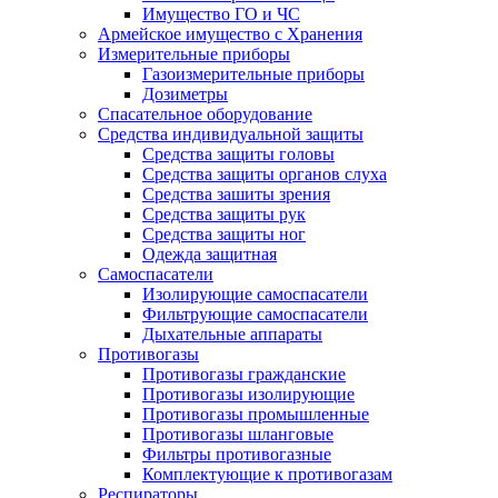
Имущество ГО и ЧС
Армейское имущество с Хранения
Измерительные приборы
Газоизмерительные приборы
Дозиметры
Спасательное оборудование
Средства индивидуальной защиты
Средства защиты головы
Средства защиты органов слуха
Средства зашиты зрения
Средства защиты рук
Средства защиты ног
Одежда защитная
Самоспасатели
Изолирующие самоспасатели
Фильтрующие самоспасатели
Дыхательные аппараты
Противогазы
Противогазы гражданские
Противогазы изолирующие
Противогазы промышленные
Противогазы шланговые
Фильтры противогазные
Комплектующие к противогазам
Респираторы