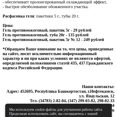
- обеспечивает пролонгированный охлаждающий эффект,
- быстрое обезболивание обожженного участка.
Расфасовка геля
: пакетики 5 г., тубы 20 г.
Цена:
Гель противоожоговый, пакетик 5г - 29 рублей
Гель противоожоговый, туба 20г - 135 рублей
Гель противоожоговый, пакетик 5г № 12 - 249 рублей
*Обращаем Ваше внимание на то, что цены, приведенные
на сайте, носят исключительно информационный
характер и ни при каких условиях не являются офертой,
определяемой положениями статей 435, 437 Гражданского
кодекса Российской Федерации.
Наши контакты:
Адрес: 452695, Республика Башкортостан, г.Нефтекамск,
ул. Янаульская, 12
Тел. (34783) 2-82-04, (347) 299-03-82, 298-02-33
Факс (34783) 2-82-04
Мы используем cookie-файлы для улучшения работы сайта.
artprotek@mail.ru
Продолжая использовать сайт, вы соглашаетесь с нашей