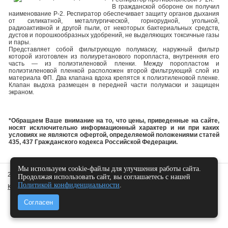
В гражданской обороне он получил
наименование Р-2. Респиратор обеспечивает защиту органов дыхания
от силикатной, металлургической, горнорудной, угольной,
радиоактивной и другой пыли, от некоторых бактериальных средств,
дустов и порошкообразных удобрений, не выделяющих токсичные газы
и пары.
Представляет собой фильтрующую полумаску, наружный фильтр
которой изготовлен из полиуретанового поропласта, внутренняя его
часть — из полиэтиленовой пленки. Между поропластом и
полиэтиленовой пленкой расположен второй фильтрующий слой из
материала ФП. Два клапана вдоха крепятся к полиэтиленовой пленке.
Клапан выдоха размещен в передней части полумаски и защищен
экраном.
*Обращаем Ваше внимание на то, что цены, приведенные на сайте,
носят исключительно информационный характер и ни при каких
условиях не являются офертой, определяемой положениями статей
435, 437 Гражданского кодекса Российской Федерации.
Мы используем cookie-файлы для улучшения работы сайта.
2010 -
2026 © Арт-Протек,
Политика конфиденциальности
Продолжая использовать сайт, вы соглашаетесь с нашей
Политикой конфиденциальности
.
Карта сайта
Согласен