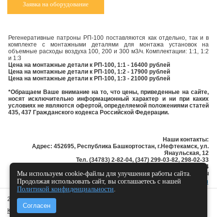
Заявка на оборудование
Регенеративные патроны РП-100 поставляются как отдельно, так и в
комплекте с монтажными деталями для монтажа установок на
объемные расходы воздуха 100, 200 и 300 м3/ч. Комплектации: 1:1, 1:2
и 1:3
Цена на монтажные детали к РП-100, 1:1 - 16400 рублей
Цена на монтажные детали к РП-100, 1:2 - 17900 рублей
Цена на монтажные детали к РП-100, 1:3 - 21000 рублей
*Обращаем Ваше внимание на то, что цены, приведенные на сайте,
носят исключительно информационный характер и ни при каких
условиях не являются офертой, определяемой положениями статей
435, 437 Гражданского кодекса Российской Федерации.
Наши контакты:
Адрес: 452695, Республика Башкортостан, г.Нефтекамск, ул.
Янаульская, 12
Тел. (34783) 2-82-04, (347) 299-03-82, 298-02-33
Факс (34783) 2-82-04
artprotek@mail.ru
Мы используем cookie-файлы для улучшения работы сайта.
Продолжая использовать сайт, вы соглашаетесь с нашей
Версия для печати
Политикой конфиденциальности
.
2010 -
2026 © Арт-Протек,
Политика конфиденциальности
Согласен
Карта сайта