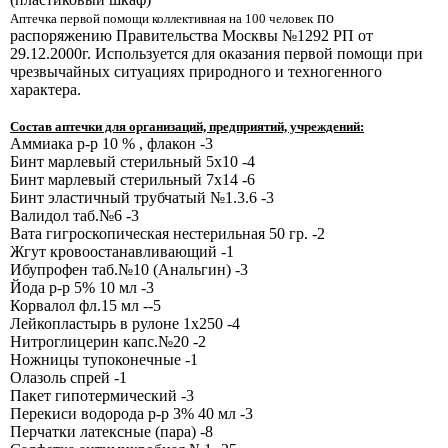
по
Аптечка первой помощи коллективная на 100 человек
распоряжению Правительства Москвы №1292 РП от
29.12.2000г. Используется для оказания первой помощи при
чрезвычайных ситуациях природного и техногенного
характера.
Состав аптечки для организаций, предприятий, учреждений:
Аммиака р-р 10 % , флакон -3
Бинт марлевый стерильный 5х10 -4
Бинт марлевый стерильный 7х14 -6
Бинт эластичный трубчатый №1.3.6 -3
Валидол таб.№6 -3
Вата гигроскопическая нестерильная 50 гр. -2
Жгут кровоостанавливающий -1
Ибупрофен таб.№10 (Анальгин) -3
Йода р-р 5% 10 мл -3
Корвалол фл.15 мл --5
Лейкопластырь в рулоне 1х250 -4
Нитроглицерин капс.№20 -2
Ножницы тупоконечные -1
Олазоль спрей -1
Пакет гипотермический -3
Перекиси водорода р-р 3% 40 мл -3
Перчатки латексные (пара) -8