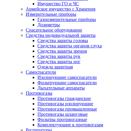
Имущество ГО и ЧС
Армейское имущество с Хранения
Измерительные приборы
Газоизмерительные приборы
Дозиметры
Спасательное оборудование
Средства индивидуальной защиты
Средства защиты головы
Средства защиты органов слуха
Средства зашиты зрения
Средства защиты рук
Средства защиты ног
Одежда защитная
Самоспасатели
Изолирующие самоспасатели
Фильтрующие самоспасатели
Дыхательные аппараты
Противогазы
Противогазы гражданские
Противогазы изолирующие
Противогазы промышленные
Противогазы шланговые
Фильтры противогазные
Комплектующие к противогазам
Респираторы