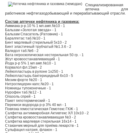
Специализированная
аптечка для
работников нефтегазодобывающей и перерабатывающей отрасли.
Состав аптечки нефтяника и газовика:
Аммиака р-р.10 % 1 мл.амп.№10 - 1
Бальзам «Золотая звезда» - 1
Бальзам Спасатель (Ратовник) - 1
Баралгетас таб.№10 - 1
Бинт марлевый стерильный 5х10 - 2
Бинт эластичный трубчатый №1.3.6 - 2
Валидол таб.№6 - 2
Вата гигроскопическая нестерильная 50 гр. - 1
Жгут кровоостанавливающий - 1
Йода р-р 5% 1 мл амп.№10 - 1
Корвалол фл.15мл - 2
Лейкопластырь в рулоне 1х250 - 1
Лейкопластырь бактерицидный 6х10 - 5
Мезим форте №20 - 1
Нитроглицерин капс.№20 - 1
Ножницы тупоконечные - 1
Нурофен таб.№12 - 1
Олазоль спрей - 1
Пакет гипотермический - 1
Перекиси водорода р-р 3% 40 мл - 1
Повязка гемостатическая Гемотекс ГКЖ - 1
Салфетка антимикробная Активтекс ХЛ 10х10 - 2
Салфетка кровоостанавливающая №3 - 2
Салфетка марлевая стерильная 16х14 - 1
Стаканчик мерный для приёма лекарств - 1
Сульфацил натрия, флакон - 1