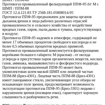
Противогаз промышленный фильтрующий ППФ-95 б/г М с
ШМП / ППМ-88
ГОСТ 12.4.121-83 ТУ 2568-181-05808014-95
Противогаз ППФ-95 предназначен для защиты органов
дыхания,зрения и лица рабочих различных отраслей
промышленности и сельского хозяйства от воздействия
вредных газов, паров, пыли,дыма и тумана, присутствующих
в воздухе.
Противогаз ППФ-95 надежен в атмосфере, содержащей не
менее 17 объемных процентов свободного кислорода и не
более 0,5 объемных процентов вредных примесей.
Противогаз промышленный комплектуется фильтрующими
коробками большого габарита: М (красная) - от оксида
углерода в присутствии паров органических веществ, кислых
газов, аммиака, мышьяковистого и фосфористого водорода.
Противогаз промышленный ППФ-95 может быть
укомплектован шлем маской ШМП или лицевой частью
ППМ-88 (Бриз-4301). Лицевая часть ППМ-88 (Бриз-4301)
имеет панорамное стекло, увеличивающее угол обзора не
искажающее поле зрения, предусматривает возможность
эксплуатации противогаза ППФ-95 (Бриз-3301) людьми с
нарушением зрения (носящим очки), гарантирует хорошую
слышимость и разборчивость речи.