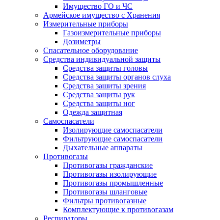
Имущество ГО и ЧС
Армейское имущество с Хранения
Измерительные приборы
Газоизмерительные приборы
Дозиметры
Спасательное оборудование
Средства индивидуальной защиты
Средства защиты головы
Средства защиты органов слуха
Средства зашиты зрения
Средства защиты рук
Средства защиты ног
Одежда защитная
Самоспасатели
Изолирующие самоспасатели
Фильтрующие самоспасатели
Дыхательные аппараты
Противогазы
Противогазы гражданские
Противогазы изолирующие
Противогазы промышленные
Противогазы шланговые
Фильтры противогазные
Комплектующие к противогазам
Респираторы