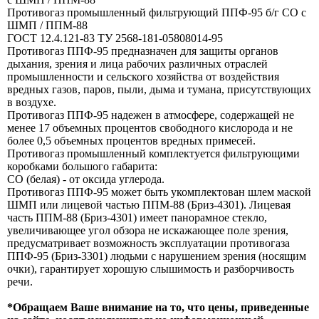
Противогаз промышленный фильтрующий ППФ-95 б/г СО с
ШМП / ППМ-88
ГОСТ 12.4.121-83 ТУ 2568-181-05808014-95
Противогаз ППФ-95 предназначен для защиты органов
дыхания, зрения и лица рабочих различных отраслей
промышленности и сельского хозяйства от воздействия
вредных газов, паров, пыли, дыма и тумана, присутствующих
в воздухе.
Противогаз ППФ-95 надежен в атмосфере, содержащей не
менее 17 объемных процентов свободного кислорода и не
более 0,5 объемных процентов вредных примесей.
Противогаз промышленный комплектуется фильтрующими
коробками большого габарита:
СО (белая) - от оксида углерода.
Противогаз ППФ-95 может быть укомплектован шлем маской
ШМП или лицевой частью ППМ-88 (Бриз-4301). Лицевая
часть ППМ-88 (Бриз-4301) имеет панорамное стекло,
увеличивающее угол обзора не искажающее поле зрения,
предусматривает возможность эксплуатации противогаза
ППФ-95 (Бриз-3301) людьми с нарушением зрения (носящим
очки), гарантирует хорошую слышимость и разборчивость
речи.
*Обращаем Ваше внимание на то, что цены, приведенные