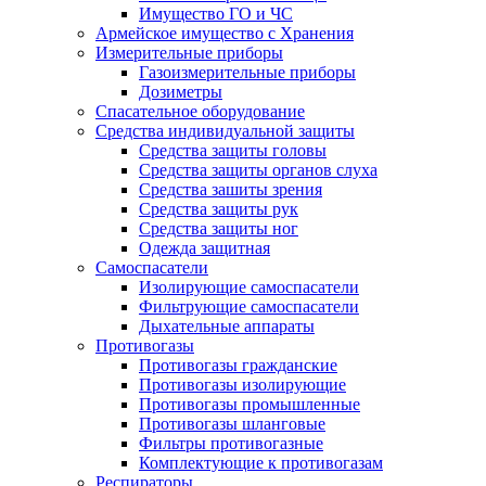
Имущество ГО и ЧС
Армейское имущество с Хранения
Измерительные приборы
Газоизмерительные приборы
Дозиметры
Спасательное оборудование
Средства индивидуальной защиты
Средства защиты головы
Средства защиты органов слуха
Средства зашиты зрения
Средства защиты рук
Средства защиты ног
Одежда защитная
Самоспасатели
Изолирующие самоспасатели
Фильтрующие самоспасатели
Дыхательные аппараты
Противогазы
Противогазы гражданские
Противогазы изолирующие
Противогазы промышленные
Противогазы шланговые
Фильтры противогазные
Комплектующие к противогазам
Респираторы