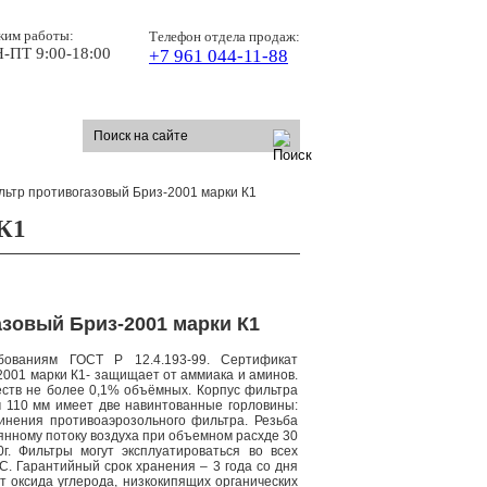
жим работы:
Телефон отдела продаж:
-ПТ 9:00-18:00
+7 961 044-11-88
льтр противогазовый Бриз-2001 марки К1
 К1
зовый Бриз-2001 марки К1
бованиям ГОСТ Р 12.4.193-99. Сертификат
001 марки К1- защищает от аммиака и аминов.
ств не более 0,1% объёмных. Корпус фильтра
 110 мм имеет две навинтованные горловины:
инения противоаэрозольного фильтра. Резьба
янному потоку воздуха при объемном расхде 30
. Фильтры могут эксплуатироваться во всех
С. Гарантийный срок хранения – 3 года со дня
 оксида углерода, низкокипящих органических