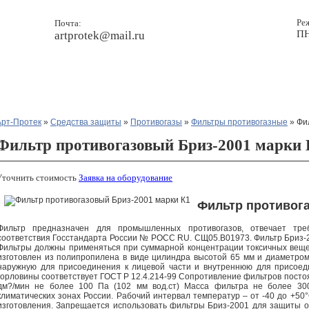
Ре
Почта:
ПН
artprotek@mail.ru
Прайс
Новости
Контакты
Арт-Протек
»
Средства защиты
»
Противогазы
»
Фильтры противогазные
» Фи
Фильтр противогазовый Бриз-2001 марки
Уточнить стоимость
Заявка на оборудование
Фильтр противога
Фильтр предназначен для промышленных противогазов, отвечает тре
соответствия Госстандарта России № РОСС RU. СЩ05.В01973. Фильтр Бриз-2
Фильтры должны применяться при суммарной концентрации токсичных веще
изготовлен из полипропилена в виде цилиндра высотой 65 мм и диаметром
наружную для присоединения к лицевой части и внутреннюю для присоед
горловины соответствует ГОСТ Р 12.4.214-99 Сопротивление фильтров посто
дм?/мин не более 100 Па (102 мм вод.ст) Масса фильтра не более 300г
климатических зонах России. Рабочий интервал температур – от -40 до +50°
изготовления. Запрещается использовать фильтры Бриз-2001 для защиты от