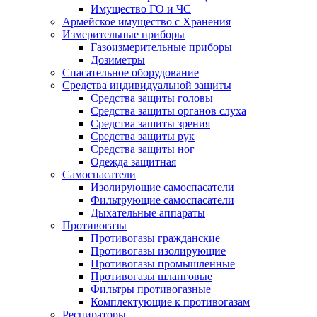
Имущество ГО и ЧС
Армейское имущество с Хранения
Измерительные приборы
Газоизмерительные приборы
Дозиметры
Спасательное оборудование
Средства индивидуальной защиты
Средства защиты головы
Средства защиты органов слуха
Средства зашиты зрения
Средства защиты рук
Средства защиты ног
Одежда защитная
Самоспасатели
Изолирующие самоспасатели
Фильтрующие самоспасатели
Дыхательные аппараты
Противогазы
Противогазы гражданские
Противогазы изолирующие
Противогазы промышленные
Противогазы шланговые
Фильтры противогазные
Комплектующие к противогазам
Респираторы