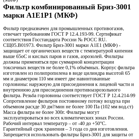
Фильтр комбинированный Бриз-3001
марки А1Е1Р1 (МКФ)
Фильтр предназначен для промышленных противогазов,
отвечает требованиям ГОСТ Р 12.4.193-99. Сертификат
соответствия Госстандарта России № РОСС RU.
СЩ05.В01973. Фильтр Бриз-3001 марки А1Е1 (МКФ) -
защищает от органических веществ с температурой кипения
выше 65оС и кислых паров и газов, аэрозолей. Фильтры
должны применяться при суммарной концентрации
токсичных веществ не более 0,1% объёмных. Корпус фильтра
изготовлен из полипропилена в виде цилиндра высотой 65
мм и диаметром 110 мм имеет две навинтованные
горловины: наружную для присоединения к лицевой части и
внутреннюю для присоединения противоаэрозольного
фильтра. Резьба горловины соответствует ГОСТ Р 12.4.214-99
Сопротивление фильтров постоянному потоку воздуха при
объемном расхде 30 дм?/мин не более 100 Па (102 мм вод.ст)
Масса фильтра не более 300г. Фильтры могут
эксплуатироваться во всех климатических зонах России.
Рабочий интервал температур – от -40 до +50°С.
Гарантийный срок хранения – 3 года со дня изготовления.
Запрещается использовать фильтры Бриз-3001 для защиты от