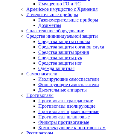
Имущество ГО и ЧС
Армейское имущество с Хранения
Измерительные приборы
Газоизмерительные приборы
Дозиметры
Спасательное оборудование
Средства индивидуальной защиты
Средства защиты головы
Средства защиты органов слуха
Средства зашиты зрения
Средства защиты рук
Средства защиты ног
Одежда защитная
Самоспасатели
Изолирующие самоспасатели
Фильтрующие самоспасатели
Дыхательные аппараты
Противогазы
Противогазы гражданские
Противогазы изолирующие
Противогазы промышленные
Противогазы шланговые
Фильтры противогазные
Комплектующие к противогазам
Респираторы