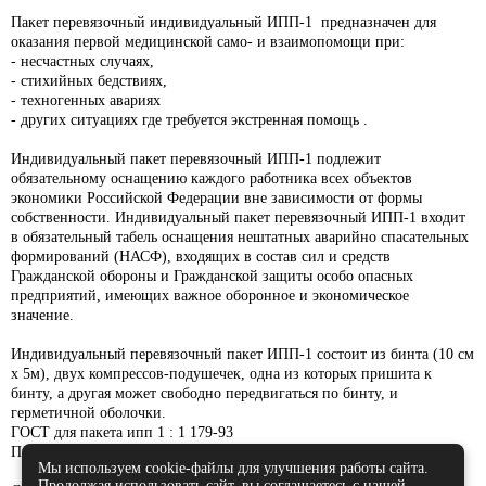
Пакет перевязочный индивидуальный ИПП-1
предназначен для
оказания первой медицинской само- и взаимопомощи при:
- несчастных случаях,
- стихийных бедствиях,
- техногенных авариях
- других ситуациях где требуется экстренная помощь .
Индивидуальный пакет перевязочный ИПП-1 подлежит
обязательному оснащению каждого работника всех объектов
экономики Российской Федерации вне зависимости от формы
собственности. Индивидуальный пакет перевязочный ИПП-1 входит
в обязательный табель оснащения нештатных аварийно спасательных
формирований (НАСФ), входящих в состав сил и средств
Гражданской обороны и Гражданской защиты особо опасных
предприятий, имеющих важное оборонное и экономическое
значение.
Индивидуальный перевязочный пакет ИПП-1 состоит из бинта (10 см
x 5м), двух компрессов-подушечек, одна из которых пришита к
бинту, а другая может свободно передвигаться по бинту, и
герметичной оболочки.
ГОСТ для пакета ипп 1 : 1 179-93
Приказ МЧС РФ № 999 от 23.12.2 005 г.
Мы используем cookie-файлы для улучшения работы сайта.
Продолжая использовать сайт, вы соглашаетесь с нашей