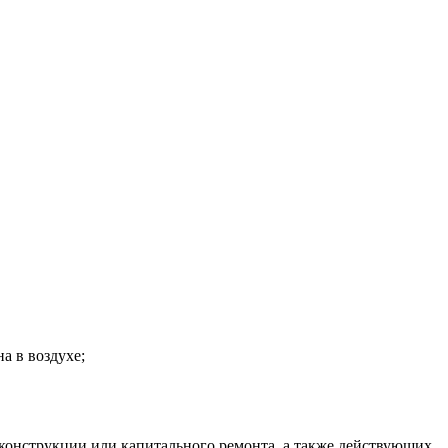
а в воздухе;
еконструкции или капитального ремонта, а также действующих