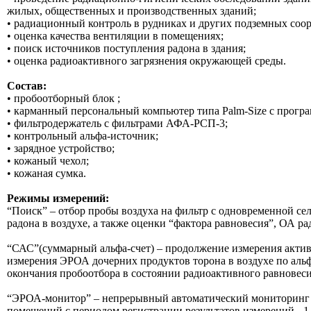
жилых, общественных и производственных зданий;
• радиационный контроль в рудниках и других подземных соо
• оценка качества вентиляции в помещениях;
• поиск источников поступления радона в здания;
• оценка радиоактивного загрязнения окружающей среды.
Состав:
• пробоотборный блок ;
• карманный персональный компьютер типа Palm-Size с прогр
• фильтродержатель с фильтрами АФА-РСП-3;
• контрольный альфа-источник;
• зарядное устройство;
• кожаный чехол;
• кожаная сумка.
Режимы измерений:
“Поиск” – отбор пробы воздуха на фильтр с одновременной се
радона в воздухе, а также оценки “фактора равновесия”, ОА р
“САС”(суммарный альфа-счет) – продолжение измерения активн
измерения ЭРОА дочерних продуктов торона в воздухе по альф
окончания пробоотбора в состоянии радиоактивного равновеси
“ЭРОА-монитор” – непрерывный автоматический мониторинг ОА
помещений с периодом регистрации результатов измерений - 1, 