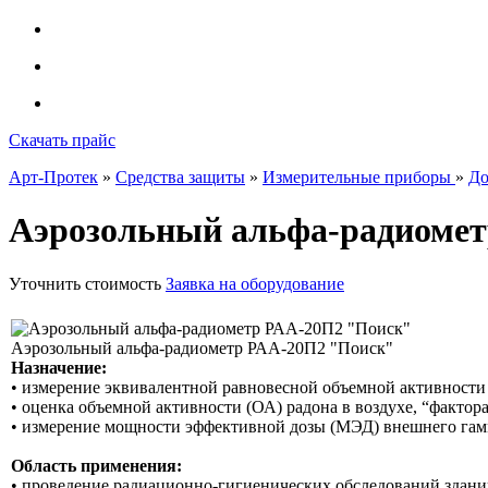
Скачать прайс
Арт-Протек
»
Средства защиты
»
Измерительные приборы
»
До
Аэрозольный альфа-радиоме
Уточнить стоимость
Заявка на оборудование
Аэрозольный альфа-радиометр РАА-20П2 "Поиск"
Назначение:
• измерение эквивалентной равновесной объемной активности 
• оценка объемной активности (ОА) радона в воздухе, “фактор
• измерение мощности эффективной дозы (МЭД) внешнего гам
Область применения:
• проведение радиационно-гигиенических обследований зданий