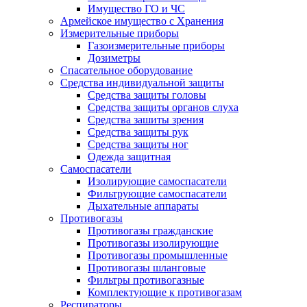
Имущество ГО и ЧС
Армейское имущество с Хранения
Измерительные приборы
Газоизмерительные приборы
Дозиметры
Спасательное оборудование
Средства индивидуальной защиты
Средства защиты головы
Средства защиты органов слуха
Средства зашиты зрения
Средства защиты рук
Средства защиты ног
Одежда защитная
Самоспасатели
Изолирующие самоспасатели
Фильтрующие самоспасатели
Дыхательные аппараты
Противогазы
Противогазы гражданские
Противогазы изолирующие
Противогазы промышленные
Противогазы шланговые
Фильтры противогазные
Комплектующие к противогазам
Респираторы