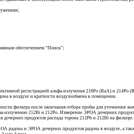
ружениях;
аммным обеспечением “Поиск”;
лективной регистрацией альфа-излучения 218Po (RaA) и 214Po 
адона в воздухе и кратности воздухообмена в помещении.
ости фильтра после окончания отбора пробы для уточнения зна
а-излучению 212Bi и 212Po. Измерение ЭРОА дочерних продуктов
я дочерних продуктов распада торона 212Pb и 212Bi на фильтре.
 радона и ЭРОА дочерних продуктов радона в воздухе, а также
2 или 3 часа.