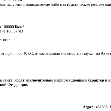
а-излучения, выполняемые либо в автоматическом режиме одно
о 100000 Бк/м3;
вне 100 Бк/м3
е 30%;
т 0 до плюс 40 оС, относительная влажность воздуха - до 95 % 
а сайте, носят исключительно информационный характер и н
ской Федерации.
Адрес: 452695,