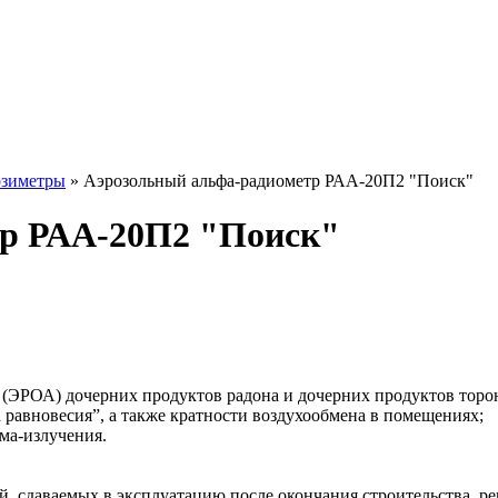
зиметры
» Аэрозольный альфа-радиометр РАА-20П2 "Поиск"
тр РАА-20П2 "Поиск"
(ЭРОА) дочерних продуктов радона и дочерних продуктов торон
а равновесия”, а также кратности воздухообмена в помещениях;
ма-излучения.
, сдаваемых в эксплуатацию после окончания строительства, р