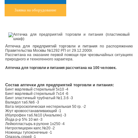
Заявка на оборудование
Аптечка для предприятий торговли и питания
по распоряжению
Правительства Москвы №1292 РП от 29.12.2000г.
Рассчитана на оказание первой помощи при чрезвычайных ситуациях
природного и техногенного характера.
Аптечка для торговли и питания рассчитана на 100 человек.
Состав аптечки для предприятий торговли и питания:
Бинт марлевый стерильный 5х10 -4
Бинт марлевый стерильный 7х14 -6
Бинт эластичный трубчатый №1.3.6 -3
Валидол таб.№6 -3
Вата гигроскопическая нестерильная 50 гр. -2
Жгут кровоостанавливающий -1
Ибупрофен таб.№10 (Анальгин) -3
Йода р-р 5% 10 мл -3
Лейкопластырь в рулоне 1х250 -4
Нитроглицерин капс.№20 -2
Ножницы тупоконечные -1
Олазоль спрей -1