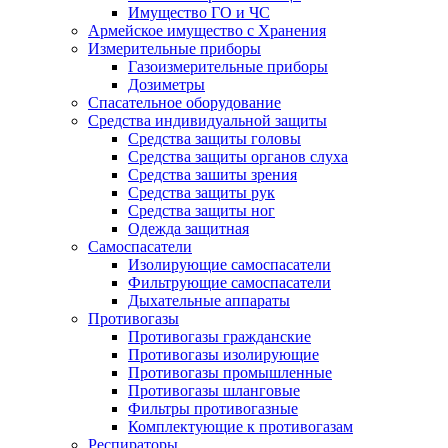
Имущество ГО и ЧС
Армейское имущество с Хранения
Измерительные приборы
Газоизмерительные приборы
Дозиметры
Спасательное оборудование
Средства индивидуальной защиты
Средства защиты головы
Средства защиты органов слуха
Средства зашиты зрения
Средства защиты рук
Средства защиты ног
Одежда защитная
Самоспасатели
Изолирующие самоспасатели
Фильтрующие самоспасатели
Дыхательные аппараты
Противогазы
Противогазы гражданские
Противогазы изолирующие
Противогазы промышленные
Противогазы шланговые
Фильтры противогазные
Комплектующие к противогазам
Респираторы